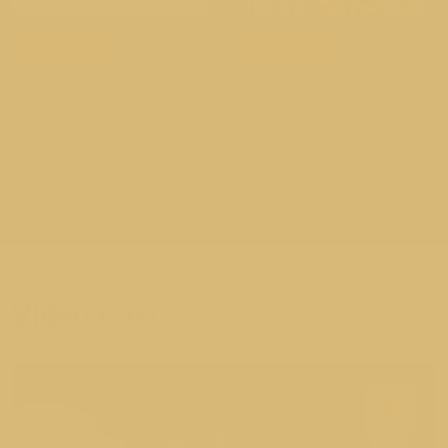
กิจกรรมพิเศษ
กิจกรรมพิเศษ
2025-12-13 21:27:13
2025-09-27 09:15:34
งานเปิดห้องประชุม
ปาฐกถาเสาหลักของแผ่นดินชุด
ศ.ดร.บุญรอด บิณฑสันต์ ที่พื้นที่
"จุฬาฯ ๑๐๐ ปี"
จุฬาฯสระบุรี
Video Post