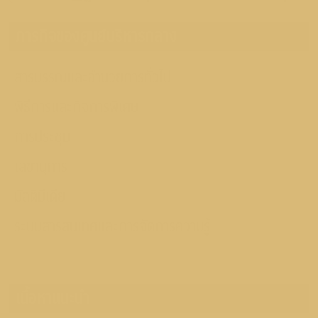
1
ภารกิจของศูนย์บริหารกลาง
สารบรรณและอำนวยการทั่วไป
พิธีการและกิจการพิเศษ
การประชุม
เลขานุการ
มัลติมีเดีย
ระบบสารสนเทศและการจัดการความรู้
เนื้อหาแนะนำ